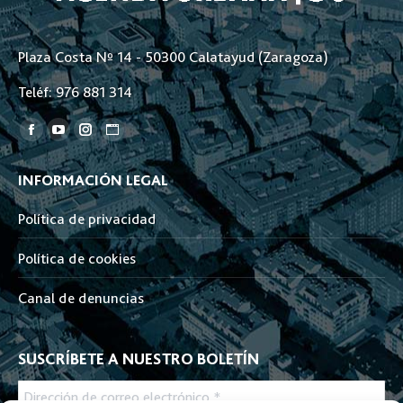
Plaza Costa Nº 14 - 50300 Calatayud (Zaragoza)
Teléf: 976 881 314
Encuéntranos en:
Facebook
YouTube
Instagram
Sitio
page
page
page
web
INFORMACIÓN LEGAL
opens
opens
opens
page
in
in
in
opens
Política de privacidad
new
new
new
in
window
window
window
new
Política de cookies
window
Canal de denuncias
SUSCRÍBETE A NUESTRO BOLETÍN
Dirección