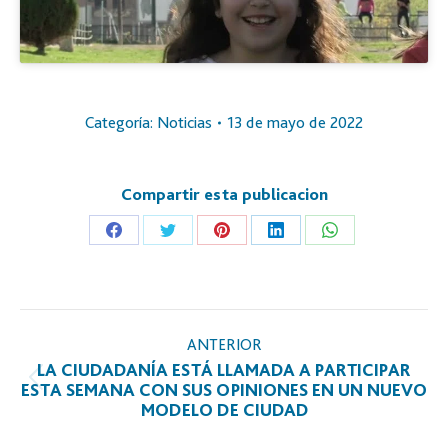
Categoría:
Noticias
13 de mayo de 2022
Compartir esta publicacion
Share
Share
Share
Share
Share
on
on
on
on
on
Facebook
Twitter
Pinterest
LinkedIn
WhatsApp
NAVEGACIÓN
ANTERIOR
ENTRE
LA CIUDADANÍA ESTÁ LLAMADA A PARTICIPAR
PUBLICACIONES
Publicación
ESTA SEMANA CON SUS OPINIONES EN UN NUEVO
MODELO DE CIUDAD
anterior: