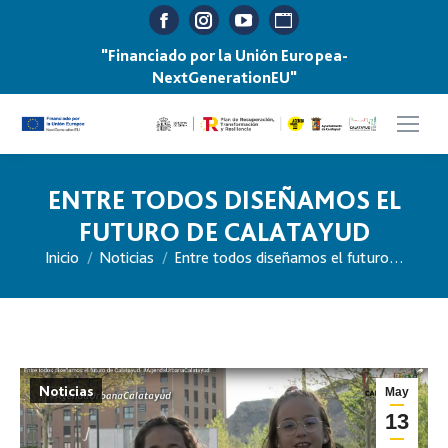
Facebook
Instagram
YouTube
Sitio
page
page
page
web
"Financiado por la Unión Europea-
NextGenerationEU"
opens
opens
opens
page
in
in
in
opens
new
new
new
in
window
window
window
new
ENTRE TODOS DISEÑAMOS EL
window
FUTURO DE CALATAYUD
Inicio
Noticias
Entre todos diseñamos el futuro…
Estás aquí:
Noticias
May
13